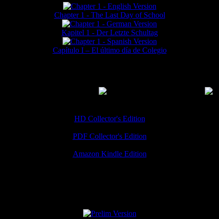
Chapter 1 - The Last Day of School
Kapitel 1 - Der Letzte Schultag
Capítulo I – El último día de Colegio
MMERCIAL DOWNLOADS
(
Thanks for your support!
HD Collector's Edition
PDF Collector's Edition
Amazon Kindle Edition
SPECIAL VERSIONS