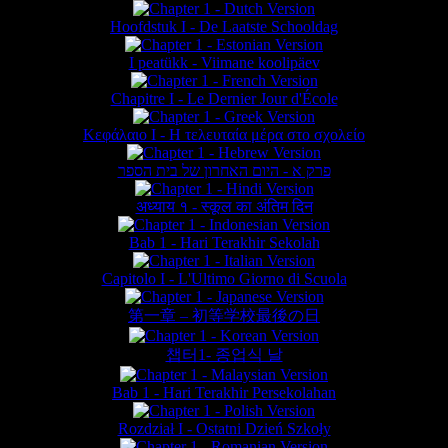
Hoofdstuk I - De Laatste Schooldag
I peatükk - Viimane koolipäev
Chapitre I - Le Dernier Jour d'École
Κεφάλαιο Ι - Η τελευταία μέρα στο σχολείο
פרק א - היום האחרון של בית הספר
अध्याय १ - स्कूल का अंतिम दिन
Bab 1 - Hari Terakhir Sekolah
Capitolo I - L'Ultimo Giorno di Scuola
第一章 – 初等学校最後の日
챕터1- 종업식 날
Bab 1 - Hari Terakhir Persekolahan
Rozdział I - Ostatni Dzień Szkoły