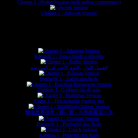
Chapter 1 - Prelim Version (with author commentary)
is website © Daniel Lieske 2026 - Wormworld® is a registered trademar
Chapter 1 - Artwork Version
FAN TRANSLATIONS*
Kapitulli 1 - Dita e fundit e shkollës
الفصل الأول - اليوم الأخير في المدرسة
Poglavlje 1 - Zadnji dan škole
Capítulo I - O último dia de aula
Глава 1 – Последният учебен ден
蠕虫世界传奇 - 第一章 – 小学的最后一天
Poglavlje 1 - Posljednji dan škole
Kapitola I - Poslední den školy