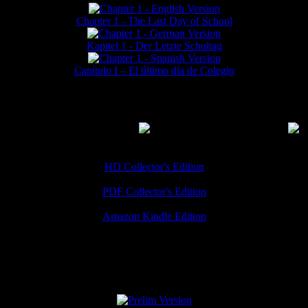
Chapter 1 - The Last Day of School
Kapitel 1 - Der Letzte Schultag
Capítulo I – El último día de Colegio
MMERCIAL DOWNLOADS
(
Thanks for your support!
HD Collector's Edition
PDF Collector's Edition
Amazon Kindle Edition
SPECIAL VERSIONS