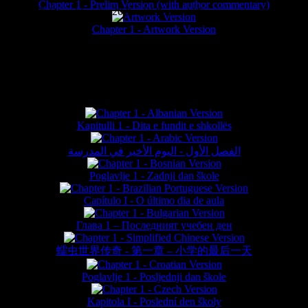
Chapter 1 - Prelim Version (with author commentary)
is website © Daniel Lieske 2026 - Wormworld® is a registered trademar
Chapter 1 - Artwork Version
FAN TRANSLATIONS*
Kapitulli 1 - Dita e fundit e shkollës
الفصل الأول - اليوم الأخير في المدرسة
Poglavlje 1 - Zadnji dan škole
Capítulo I - O último dia de aula
Глава 1 – Последният учебен ден
蠕虫世界传奇 - 第一章 – 小学的最后一天
Poglavlje 1 - Posljednji dan škole
Kapitola I - Poslední den školy