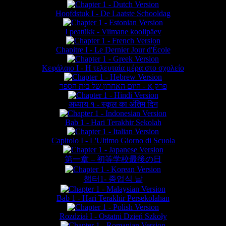
Hoofdstuk I - De Laatste Schooldag
I peatükk - Viimane koolipäev
Chapitre I - Le Dernier Jour d'École
Κεφάλαιο Ι - Η τελευταία μέρα στο σχολείο
פרק א - היום האחרון של בית הספר
अध्याय १ - स्कूल का अंतिम दिन
Bab 1 - Hari Terakhir Sekolah
Capitolo I - L'Ultimo Giorno di Scuola
第一章 – 初等学校最後の日
챕터1- 종업식 날
Bab 1 - Hari Terakhir Persekolahan
Rozdział I - Ostatni Dzień Szkoły