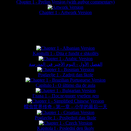
Chapter 1 - Prelim Version (with author commentary)
is website © Daniel Lieske 2026 - Wormworld® is a registered trademar
Chapter 1 - Artwork Version
FAN TRANSLATIONS*
Kapitulli 1 - Dita e fundit e shkollës
الفصل الأول - اليوم الأخير في المدرسة
Poglavlje 1 - Zadnji dan škole
Capítulo I - O último dia de aula
Глава 1 – Последният учебен ден
蠕虫世界传奇 - 第一章 – 小学的最后一天
Poglavlje 1 - Posljednji dan škole
Kapitola I - Poslední den školy