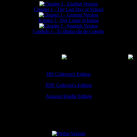
Chapter 1 - The Last Day of School
Kapitel 1 - Der Letzte Schultag
Capítulo I – El último día de Colegio
MMERCIAL DOWNLOADS
(
Thanks for your support!
HD Collector's Edition
PDF Collector's Edition
Amazon Kindle Edition
SPECIAL VERSIONS