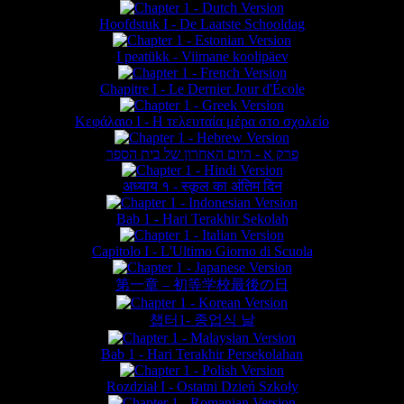
Hoofdstuk I - De Laatste Schooldag
I peatükk - Viimane koolipäev
Chapitre I - Le Dernier Jour d'École
Κεφάλαιο Ι - Η τελευταία μέρα στο σχολείο
פרק א - היום האחרון של בית הספר
अध्याय १ - स्कूल का अंतिम दिन
Bab 1 - Hari Terakhir Sekolah
Capitolo I - L'Ultimo Giorno di Scuola
第一章 – 初等学校最後の日
챕터1- 종업식 날
Bab 1 - Hari Terakhir Persekolahan
Rozdział I - Ostatni Dzień Szkoły