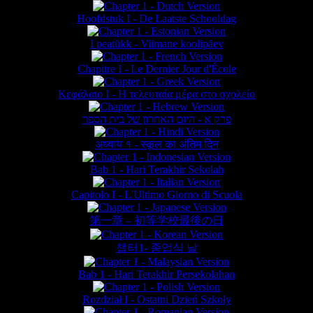
Hoofdstuk I - De Laatste Schooldag
I peatükk - Viimane koolipäev
Chapitre I - Le Dernier Jour d'École
Κεφάλαιο Ι - Η τελευταία μέρα στο σχολείο
פרק א - היום האחרון של בית הספר
अध्याय १ - स्कूल का अंतिम दिन
Bab 1 - Hari Terakhir Sekolah
Capitolo I - L'Ultimo Giorno di Scuola
第一章 – 初等学校最後の日
챕터1- 종업식 날
Bab 1 - Hari Terakhir Persekolahan
Rozdział I - Ostatni Dzień Szkoły