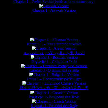
Chapter 1 - Prelim Version (with author commentary)
is website © Daniel Lieske 2026 - Wormworld® is a registered trademar
Chapter 1 - Artwork Version
FAN TRANSLATIONS*
Kapitulli 1 - Dita e fundit e shkollës
الفصل الأول - اليوم الأخير في المدرسة
Poglavlje 1 - Zadnji dan škole
Capítulo I - O último dia de aula
Глава 1 – Последният учебен ден
蠕虫世界传奇 - 第一章 – 小学的最后一天
Poglavlje 1 - Posljednji dan škole
Kapitola I - Poslední den školy