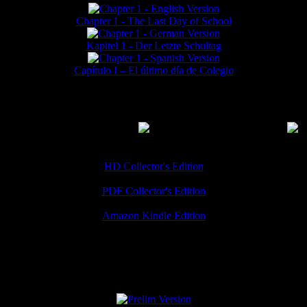
Chapter 1 - The Last Day of School
Kapitel 1 - Der Letzte Schultag
Capítulo I – El último día de Colegio
MMERCIAL DOWNLOADS
(
Thanks for your support!
HD Collector's Edition
PDF Collector's Edition
Amazon Kindle Edition
SPECIAL VERSIONS