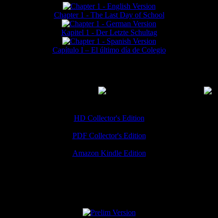
Chapter 1 - The Last Day of School
Kapitel 1 - Der Letzte Schultag
Capítulo I – El último día de Colegio
MMERCIAL DOWNLOADS
(
Thanks for your support!
HD Collector's Edition
PDF Collector's Edition
Amazon Kindle Edition
SPECIAL VERSIONS