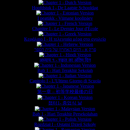
Hoofdstuk I - De Laatste Schooldag
I peatükk - Viimane koolipäev
Chapitre I - Le Dernier Jour d'École
Κεφάλαιο Ι - Η τελευταία μέρα στο σχολείο
פרק א - היום האחרון של בית הספר
अध्याय १ - स्कूल का अंतिम दिन
Bab 1 - Hari Terakhir Sekolah
Capitolo I - L'Ultimo Giorno di Scuola
第一章 – 初等学校最後の日
챕터1- 종업식 날
Bab 1 - Hari Terakhir Persekolahan
Rozdział I - Ostatni Dzień Szkoły