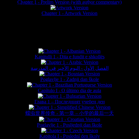
Chapter 1 - Prelim Version (with author commentary)
is website © Daniel Lieske 2026 - Wormworld® is a registered trademar
Chapter 1 - Artwork Version
FAN TRANSLATIONS*
Kapitulli 1 - Dita e fundit e shkollës
الفصل الأول - اليوم الأخير في المدرسة
Poglavlje 1 - Zadnji dan škole
Capítulo I - O último dia de aula
Глава 1 – Последният учебен ден
蠕虫世界传奇 - 第一章 – 小学的最后一天
Poglavlje 1 - Posljednji dan škole
Kapitola I - Poslední den školy