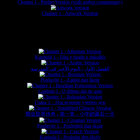
Chapter 1 - Prelim Version (with author commentary)
is website © Daniel Lieske 2026 - Wormworld® is a registered trademar
Chapter 1 - Artwork Version
FAN TRANSLATIONS*
Kapitulli 1 - Dita e fundit e shkollës
الفصل الأول - اليوم الأخير في المدرسة
Poglavlje 1 - Zadnji dan škole
Capítulo I - O último dia de aula
Глава 1 – Последният учебен ден
蠕虫世界传奇 - 第一章 – 小学的最后一天
Poglavlje 1 - Posljednji dan škole
Kapitola I - Poslední den školy