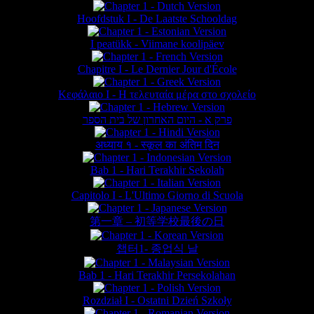
Hoofdstuk I - De Laatste Schooldag
I peatükk - Viimane koolipäev
Chapitre I - Le Dernier Jour d'École
Κεφάλαιο Ι - Η τελευταία μέρα στο σχολείο
פרק א - היום האחרון של בית הספר
अध्याय १ - स्कूल का अंतिम दिन
Bab 1 - Hari Terakhir Sekolah
Capitolo I - L'Ultimo Giorno di Scuola
第一章 – 初等学校最後の日
챕터1- 종업식 날
Bab 1 - Hari Terakhir Persekolahan
Rozdział I - Ostatni Dzień Szkoły