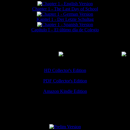
Chapter 1 - The Last Day of School
Kapitel 1 - Der Letzte Schultag
Capítulo I – El último día de Colegio
MMERCIAL DOWNLOADS
(
Thanks for your support!
HD Collector's Edition
PDF Collector's Edition
Amazon Kindle Edition
SPECIAL VERSIONS