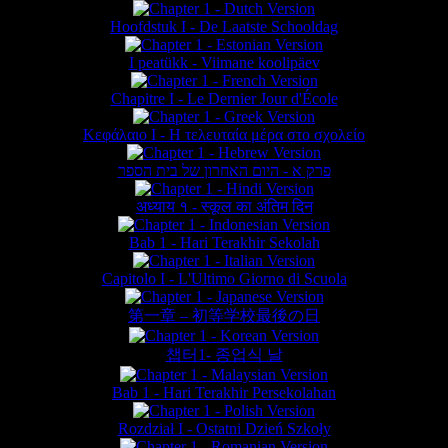
Hoofdstuk I - De Laatste Schooldag
I peatükk - Viimane koolipäev
Chapitre I - Le Dernier Jour d'École
Κεφάλαιο Ι - Η τελευταία μέρα στο σχολείο
פרק א - היום האחרון של בית הספר
अध्याय १ - स्कूल का अंतिम दिन
Bab 1 - Hari Terakhir Sekolah
Capitolo I - L'Ultimo Giorno di Scuola
第一章 – 初等学校最後の日
챕터1- 종업식 날
Bab 1 - Hari Terakhir Persekolahan
Rozdział I - Ostatni Dzień Szkoły