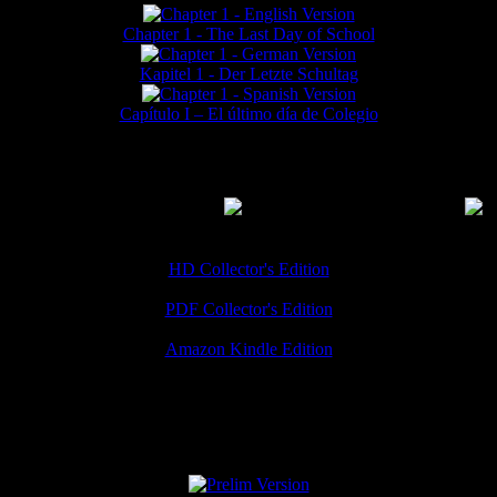
Chapter 1 - The Last Day of School
Kapitel 1 - Der Letzte Schultag
Capítulo I – El último día de Colegio
MMERCIAL DOWNLOADS
(
Thanks for your support!
HD Collector's Edition
PDF Collector's Edition
Amazon Kindle Edition
SPECIAL VERSIONS