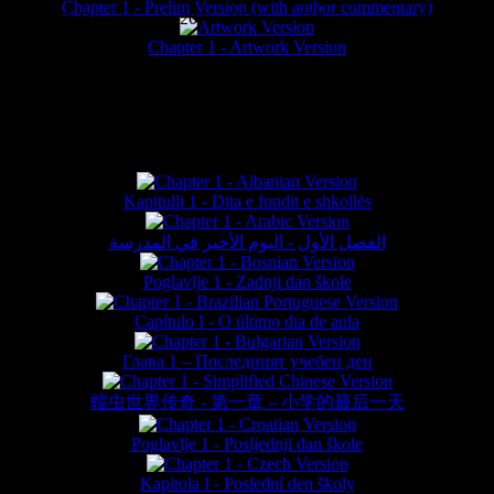
Chapter 1 - Prelim Version (with author commentary)
is website © Daniel Lieske 2026 - Wormworld® is a registered trademar
Chapter 1 - Artwork Version
FAN TRANSLATIONS*
Kapitulli 1 - Dita e fundit e shkollës
الفصل الأول - اليوم الأخير في المدرسة
Poglavlje 1 - Zadnji dan škole
Capítulo I - O último dia de aula
Глава 1 – Последният учебен ден
蠕虫世界传奇 - 第一章 – 小学的最后一天
Poglavlje 1 - Posljednji dan škole
Kapitola I - Poslední den školy